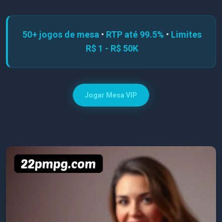
50+ jogos de mesa
•
RTP até 99.5%
•
Limites
R$ 1 - R$ 50K
Jogar Mesa VIP