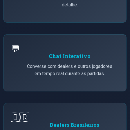
detalhe.
💬
Chat Interativo
Converse com dealers e outros jogadores
em tempo real durante as partidas.
🇧🇷
Dealers Brasileiros