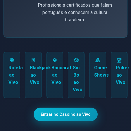
Profissionais certificados que falam
português e conhecem a cultura
brasileira.
🎯
🃏
💎
🎲
🎪
🏆
Roleta
Blackjack
Baccarat
Sic
Game
Poker
ao
ao
ao
Bo
Shows
ao
Vivo
Vivo
Vivo
ao
Vivo
Vivo
Entrar no Cassino ao Vivo