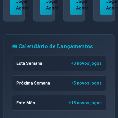
Jogar
Jogar
Jogar
Jogar
Agora
Agora
Agora
Agor
📅 Calendário de Lançamentos
Esta Semana
+3 novos jogos
Próxima Semana
+5 novos jogos
Este Mês
+15 novos jogos