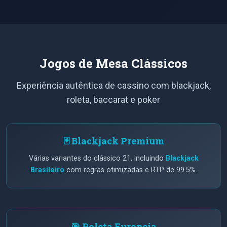
Jogos de Mesa Clássicos
Experiência autêntica de cassino com blackjack,
roleta, baccarat e poker
🃏 Blackjack Premium
Várias variantes do clássico 21, incluindo
Blackjack
Brasileiro
com regras otimizadas e RTP de 99.5%.
🎯 Roleta Europeia