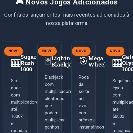
🎮 Novos Jogos Adicionados
Confira os lançamentos mais recentes adicionados à
nossa plataforma
NOVO
NOVO
NOVO
NOVO
Sugar
Gate
Lightning
Mega
🃏
🎯
🎰
🎰
Rush
Oly
Blackjack
Wheel
1000
100
Blackjack
Roda
Slot
Sequência
com
da
doce
épica
multiplicadores
sorte
com
com
aleatórios
ao
multiplicadores
multiplica
que
vivo
até
até
podem
com
1000x
5000x
multiplicar
prêmios
e
e
ganhos
instantâneos
rodadas
mecânica