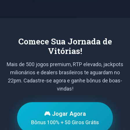
Comece Sua Jornada de
Vitórias!
Mais de 500 jogos premium, RTP elevado, jackpots
milionários e dealers brasileiros te aguardam no
22pm. Cadastre-se agora e ganhe bônus de boas-
vindas!
🎮 Jogar Agora
Bônus 100% + 50 Giros Grátis