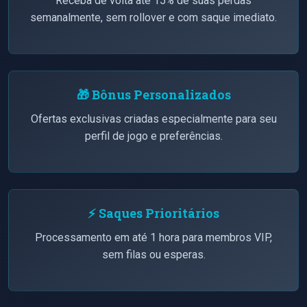
Receba de volta até 15% de suas perdas
semanalmente, sem rollover e com saque imediato.
🎁 Bônus Personalizados
Ofertas exclusivas criadas especialmente para seu
perfil de jogo e preferências.
⚡ Saques Prioritários
Processamento em até 1 hora para membros VIP,
sem filas ou esperas.