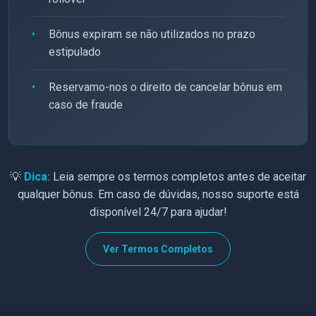
Bônus expiram se não utilizados no prazo
estipulado
Reservamo-nos o direito de cancelar bônus em
caso de fraude
💡
Dica:
Leia sempre os termos completos antes de aceitar
qualquer bônus. Em caso de dúvidas, nosso suporte está
disponível 24/7 para ajudar!
Ver Termos Completos