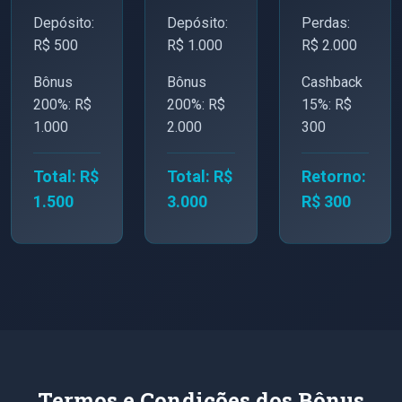
Depósito:
Depósito:
Perdas:
R$ 500
R$ 1.000
R$ 2.000
Bônus
Bônus
Cashback
200%: R$
200%: R$
15%: R$
1.000
2.000
300
Total: R$
Total: R$
Retorno:
1.500
3.000
R$ 300
Termos e Condições dos Bônus