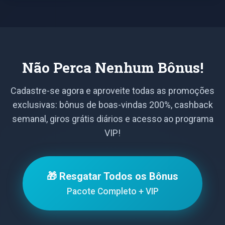
Não Perca Nenhum Bônus!
Cadastre-se agora e aproveite todas as promoções
exclusivas: bônus de boas-vindas 200%, cashback
semanal, giros grátis diários e acesso ao programa
VIP!
🎁 Resgatar Todos os Bônus
Pacote Completo + VIP