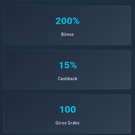
200%
Bônus
15%
Cashback
100
Giros Grátis