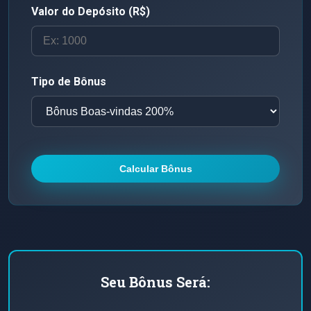
Valor do Depósito (R$)
Tipo de Bônus
Calcular Bônus
Seu Bônus Será: