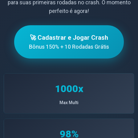
para suas primeiras rodadas no crash. O momento
perfeito é agora!
🚀 Cadastrar e Jogar Crash
Bônus 150% + 10 Rodadas Grátis
1000x
Max Multi
98%