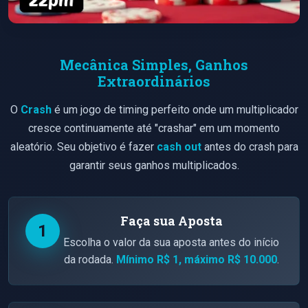
Mecânica Simples, Ganhos
Extraordinários
O
Crash
é um jogo de timing perfeito onde um multiplicador
cresce continuamente até "crashar" em um momento
aleatório. Seu objetivo é fazer
cash out
antes do crash para
garantir seus ganhos multiplicados.
Faça sua Aposta
1
Escolha o valor da sua aposta antes do início
da rodada.
Mínimo R$ 1, máximo R$ 10.000
.