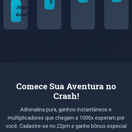
X
Jogar
Aviator
Comece Sua Aventura no
Crash!
Adrenalina pura, ganhos instantâneos e
multiplicadores que chegam a 1000x esperam por
você. Cadastre-se no 22pm e ganhe bônus especial