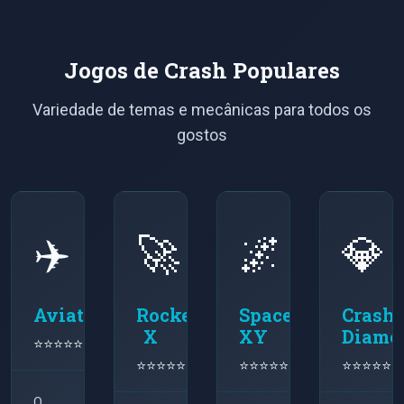
Jogos de Crash Populares
Variedade de temas e mecânicas para todos os
gostos
✈️
🚀
🌌
💎
Aviator
Rocket
Space
Crash
X
XY
Diamo
⭐⭐⭐⭐⭐
⭐⭐⭐⭐⭐
⭐⭐⭐⭐⭐
⭐⭐⭐⭐⭐
O