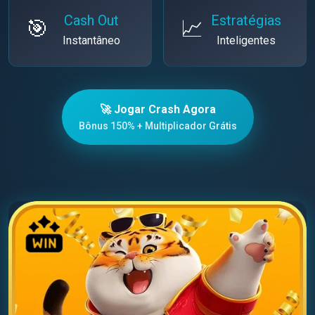
Cash Out
Estratégias
🎯
📈
Instantâneo
Inteligentes
🚀 Jogar Crash Agora
Bônus 150% + Multiplicador Grátis