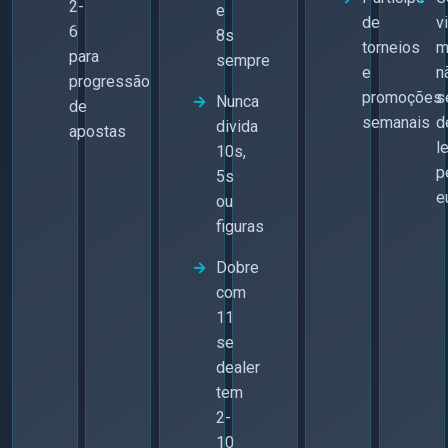
2-
e
de
v
6
8s
torneios
m
para
sempre
e
n
progressão
promoções
s
Nunca
de
semanais
d
divida
apostas
l
10s,
p
5s
e
ou
figuras
Dobre
com
11
se
dealer
tem
2-
10