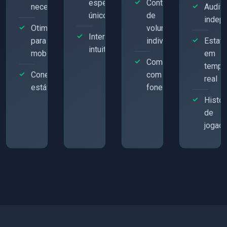
especiais
Controle
necessários
Audito
únicos
de
indep
Otimizado
volume
Interface
para
individual
Estatí
intuitiva
mobile
em
Compatível
tempo
Conexão
com
real
estável
fones
Histór
de
jogad