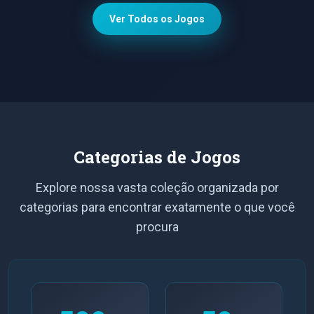
Ver Todos os Jogos
Categorias de Jogos
Explore nossa vasta coleção organizada por
categorias para encontrar exatamente o que você
procura