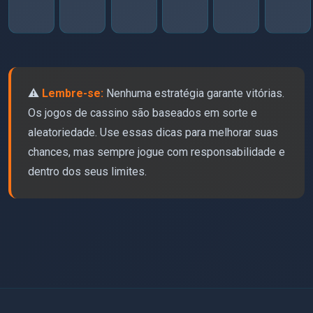
⚠️
Lembre-se:
Nenhuma estratégia garante vitórias.
Os jogos de cassino são baseados em sorte e
aleatoriedade. Use essas dicas para melhorar suas
chances, mas sempre jogue com responsabilidade e
dentro dos seus limites.