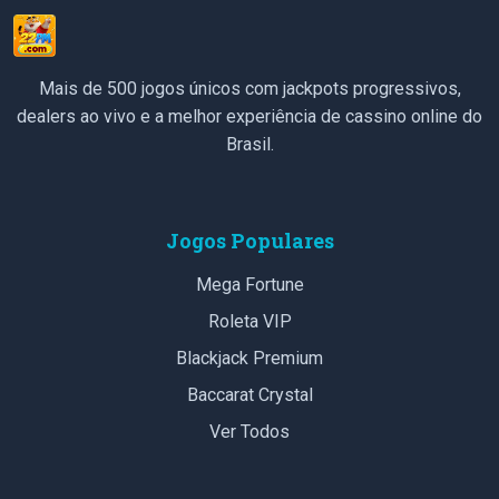
Mais de 500 jogos únicos com jackpots progressivos,
dealers ao vivo e a melhor experiência de cassino online do
Brasil.
Jogos Populares
Mega Fortune
Roleta VIP
Blackjack Premium
Baccarat Crystal
Ver Todos