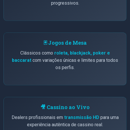
progressivos.
🃏 Jogos de Mesa
Clássicos como
roleta, blackjack, poker e
baccarat
com variações únicas e limites para todos
os perfis.
🎥 Cassino ao Vivo
Dealers profissionais em
transmissão HD
para uma
experiência autêntica de cassino real.