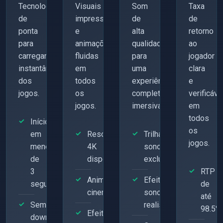
Tecnologia
Visuais
Som
Taxa
de
impressionantes
de
de
ponta
e
alta
retorno
para
animações
qualidade
ao
carregamento
fluidas
para
jogador
instantâneo
em
uma
clara
dos
todos
experiência
e
jogos.
os
completamente
verificáve
jogos.
imersiva.
em
todos
Início
os
em
Resolução
Trilhas
jogos.
menos
4K
sonoras
de
disponível
exclusivas
3
RTP
Animações
Efeitos
segundos
de
cinematográficas
sonoros
até
Sem
realistas
98.5%
Efeitos
downloads