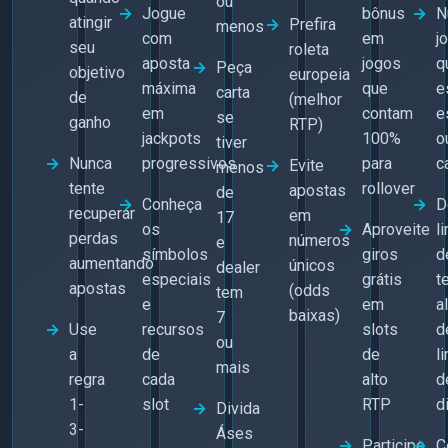
ou
Jogue
bônus
N
atingir
Prefira
menos
com
em
j
seu
roleta
aposta
jogos
q
Peça
objetivo
europeia
máxima
que
e
carta
de
(melhor
em
contam
e
se
ganho
RTP)
jackpots
100%
o
tiver
Nunca
progressivos
para
c
Evite
menos
tente
rollover
apostas
de
Conheça
D
recuperar
em
17
os
Aproveite
l
perdas
números
e
símbolos
giros
d
aumentando
únicos
dealer
especiais
grátis
t
apostas
(odds
tem
e
em
a
baixas)
7
Use
recursos
slots
d
ou
a
de
de
l
mais
regra
cada
alto
d
1-
slot
RTP
d
Divida
3-
Áses
Participe
C