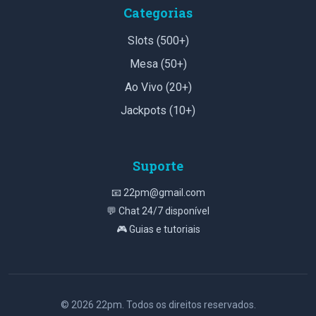
Categorias
Slots (500+)
Mesa (50+)
Ao Vivo (20+)
Jackpots (10+)
Suporte
📧
22pm@gmail.com
💬 Chat 24/7 disponível
🎮 Guias e tutoriais
© 2026 22pm. Todos os direitos reservados.