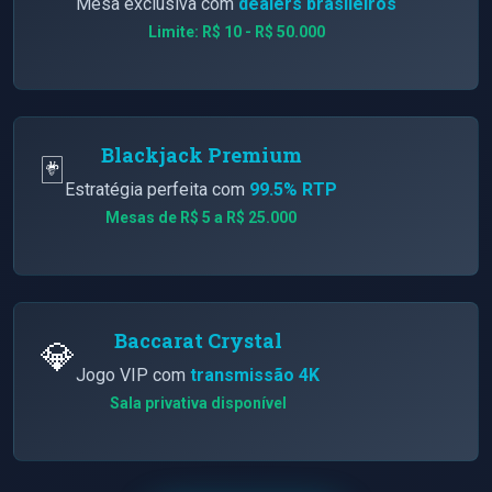
Mesa exclusiva com
dealers brasileiros
Limite: R$ 10 - R$ 50.000
Blackjack Premium
🃏
Estratégia perfeita com
99.5% RTP
Mesas de R$ 5 a R$ 25.000
Baccarat Crystal
💎
Jogo VIP com
transmissão 4K
Sala privativa disponível