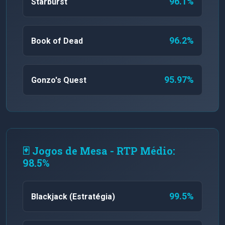
96.1%
Starburst
96.2%
Book of Dead
95.97%
Gonzo's Quest
🃏 Jogos de Mesa - RTP Médio:
98.5%
99.5%
Blackjack (Estratégia)